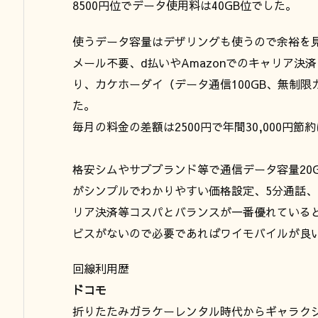
8500円位でデータ使用料は40GB位でした。
使うデータ容量はデザリングも使うので余裕を見
メール不要、d払いやAmazonでのキャリア決済
り、カケホーダイ（データ通信100GB、無制限カ
た。
毎月の料金の差額は2500円で年間30,000円節
格安シムやサブブランド等で通信データ容量20GB
がシンプルでわかりやすい価格設定、5分通話、
リア決済等コスパとバランスが一番優れている
ビスがないので必要であればワイモバイルが良
回線利用歴
ドコモ
折りたたみガラケーレンタル時代からギャラクシ