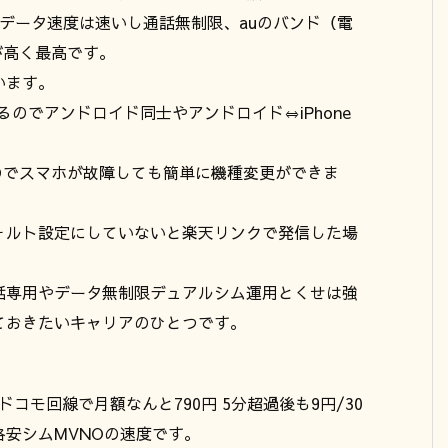
データ速度は速いし通話無制限、auのバンド（電
が高く最高です。
います。
るのでアンドロイド同士やアンドロイド⇔iPhone
のでスマホが故障しても簡単に機種変更ができま
ォルト設定にしていないと楽天リンクで発信した場
話専用やデータ無制限デュアルシム運用とくせは強
ておきたいキャリアのひとつです。
ドコモ回線で月額なんと790円 5分超過後も9円/30
安シムMVNOの速度です。